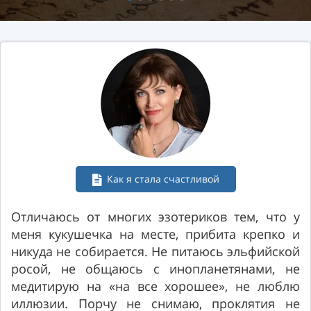
Как я стала счастливой
а
Отличаюсь от многих эзотериков тем, что у
⠀
меня кукушечка на месте, прибита крепко и
а
никуда не собирается. Не питаюсь эльфийской
х
росой, не общаюсь с инопланетянами, не
медитирую на «на все хорошее», не люблю
иллюзии. Порчу не снимаю, проклятия не
м